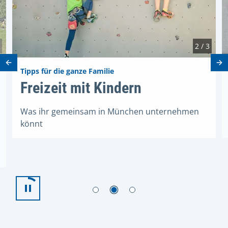
2 / 3
Vorheriges Element
Nä
Tipps für die ganze Familie
Freizeit mit Kindern
Freizeit mit Kindern
ipps
Was ihr gemeinsam in München unternehmen
könnt