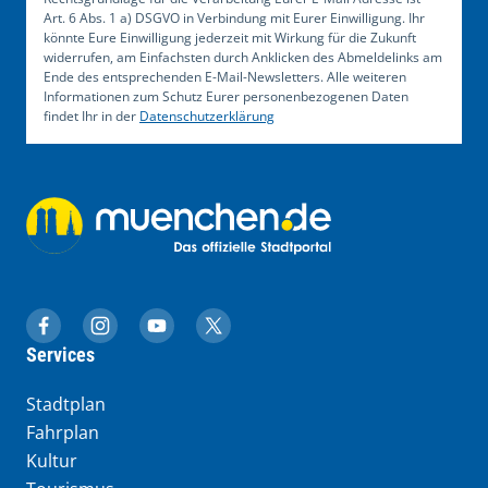
Art. 6 Abs. 1 a) DSGVO in Verbindung mit Eurer Einwilligung. Ihr
könnte Eure Einwilligung jederzeit mit Wirkung für die Zukunft
widerrufen, am Einfachsten durch Anklicken des Abmeldelinks am
Ende des entsprechenden E-Mail-Newsletters. Alle weiteren
Informationen zum Schutz Eurer personenbezogenen Daten
findet Ihr in der
Datenschutzerklärung
muenchen.de auf Facebook
muenchen.de auf Instagram
muenchen.de auf YouTube
muenchen.de auf X
Services
Stadtplan
Fahrplan
Kultur