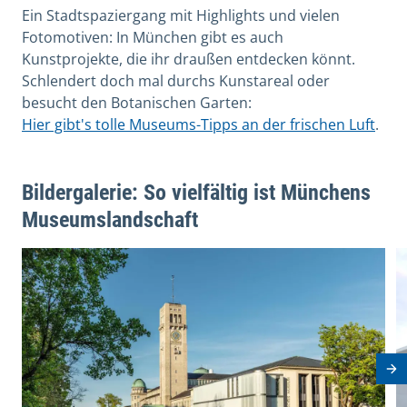
Ein Stadtspaziergang mit Highlights und vielen
Fotomotiven: In München gibt es auch
Kunstprojekte, die ihr draußen entdecken könnt.
Schlendert doch mal durchs Kunstareal oder
besucht den Botanischen Garten:
Hier gibt's tolle Museums-Tipps an der frischen Luft
.
Bildergalerie: So vielfältig ist Münchens
Museumslandschaft
View image in modal
V
Nä