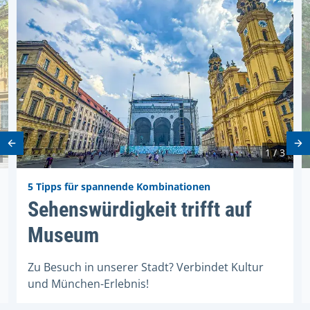
Vorheriges Element
Nä
1 / 3
5 Tipps für spannende Kombinationen
Stadt
Sehenswürdigkeit trifft auf Mus
Sehenswürdigkeit trifft auf
Museum
Zu Besuch in unserer Stadt? Verbindet Kultur
und München-Erlebnis!