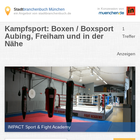
in Konzession von
Stadt
branchenbuch München
ein Angebot von stadtbranchenbuch.de
Kampfsport: Boxen / Boxsport
1
Aubing, Freiham und in der
Treffer
Nähe
Anzeigen
IMPACT Sport & Fight Academy