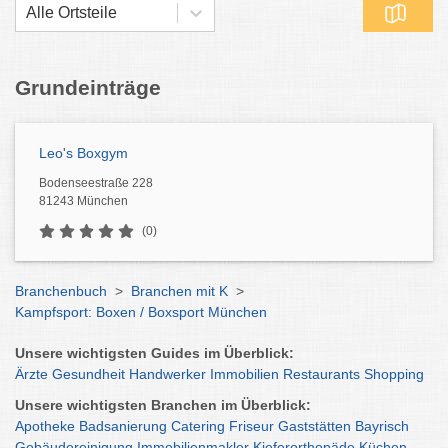
Alle Ortsteile
Grundeinträge
Leo's Boxgym
Bodenseestraße 228
81243 München
(0)
Branchenbuch
>
Branchen mit K
>
Kampfsport: Boxen / Boxsport München
Unsere wichtigsten Guides im Überblick:
Ärzte
Gesundheit
Handwerker
Immobilien
Restaurants
Shopping
Unsere wichtigsten Branchen im Überblick:
Apotheke
Badsanierung
Catering
Friseur
Gaststätten
Bayrisch
Gebäudereinigung
Immobilienmakler
Kieferorthopäde
Küchen