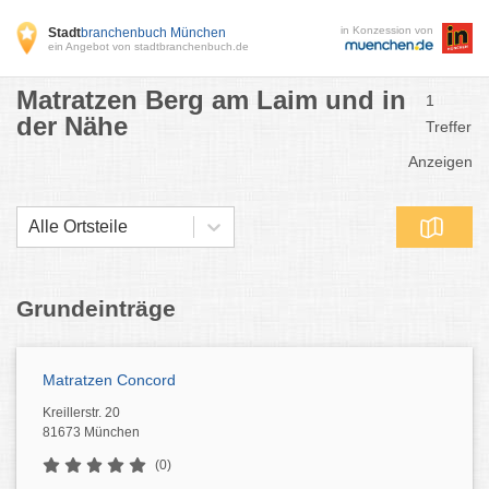
in Konzession von
Stadt
branchenbuch München
ein Angebot von stadtbranchenbuch.de
Matratzen Berg am Laim und in
1
der Nähe
Treffer
Anzeigen
Alle Ortsteile
Grundeinträge
Matratzen Concord
Kreillerstr. 20
81673 München
(0)