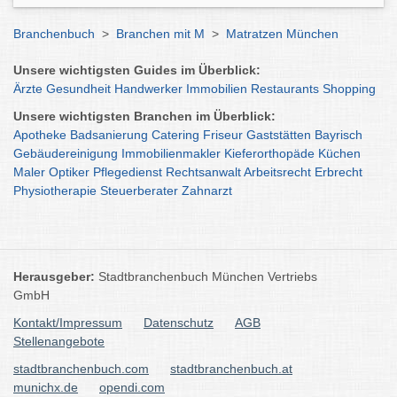
Branchenbuch
>
Branchen mit M
>
Matratzen München
Unsere wichtigsten Guides im Überblick:
Ärzte
Gesundheit
Handwerker
Immobilien
Restaurants
Shopping
Unsere wichtigsten Branchen im Überblick:
Apotheke
Badsanierung
Catering
Friseur
Gaststätten
Bayrisch
Gebäudereinigung
Immobilienmakler
Kieferorthopäde
Küchen
Maler
Optiker
Pflegedienst
Rechtsanwalt
Arbeitsrecht
Erbrecht
Physiotherapie
Steuerberater
Zahnarzt
Herausgeber:
Stadtbranchenbuch München Vertriebs
GmbH
Kontakt/Impressum
Datenschutz
AGB
Stellenangebote
stadtbranchenbuch.com
stadtbranchenbuch.at
munichx.de
opendi.com