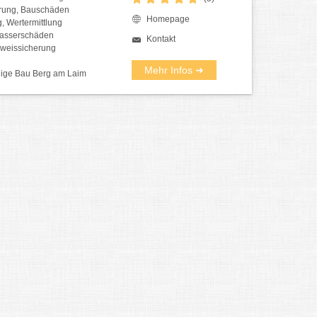
rung, Bauschäden
Homepage
, Wertermittlung
Wasserschäden
Kontakt
weissicherung
Mehr Infos ➜
ige Bau Berg am Laim