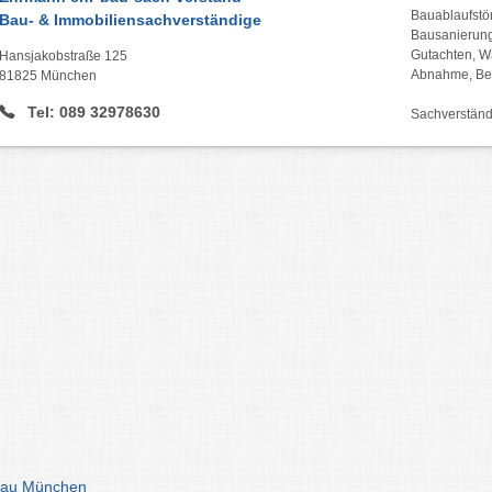
Bauablaufstö
Bau- & Immobiliensachverständige
Bausanierung
Gutachten, 
Hansjakobstraße 125
Abnahme, Be
81825 München
Tel: 089 32978630
Sachverständ
Bau München