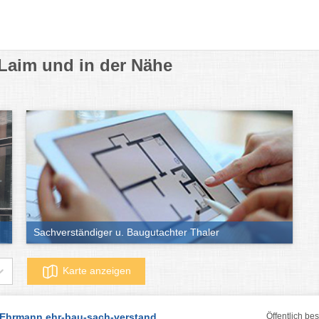
Laim und in der Nähe
Sachverständiger u. Baugutachter Thaler
Karte anzeigen
Ehrmann ehr-bau-sach-verstand
Öffentlich bes