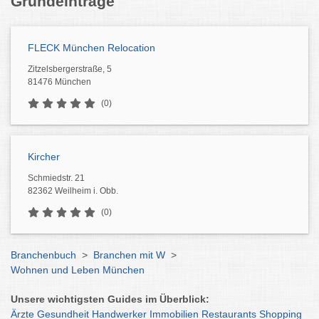
Grundeinträge
FLECK München Relocation
Zitzelsbergerstraße, 5
81476 München
(0)
Kircher
Schmiedstr. 21
82362 Weilheim i. Obb.
(0)
Branchenbuch
>
Branchen mit W
>
Wohnen und Leben München
Unsere wichtigsten Guides im Überblick:
Ärzte
Gesundheit
Handwerker
Immobilien
Restaurants
Shopping