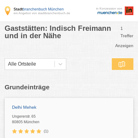
in Konzession von
Stadt
branchenbuch München
ein Angebot von stadtbranchenbuch.de
Gaststätten: Indisch Freimann
1
und in der Nähe
Treffer
Anzeigen
Alle Ortsteile
Grundeinträge
Delhi Mehek
Ungererstr. 65
80805 München
(1)