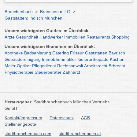
Branchenbuch
>
Branchen mit G
>
Gaststätten: Indisch München
Unsere wichtigsten Guides im Überblick:
Ärzte
Gesundheit
Handwerker
Immobilien
Restaurants
Shopping
Unsere wichtigsten Branchen im Überblick:
Apotheke
Badsanierung
Catering
Friseur
Gaststätten
Bayrisch
Gebäudereinigung
Immobilienmakler
Kieferorthopäde
Küchen
Maler
Optiker
Pflegedienst
Rechtsanwalt
Arbeitsrecht
Erbrecht
Physiotherapie
Steuerberater
Zahnarzt
Herausgeber:
Stadtbranchenbuch München Vertriebs
GmbH
Kontakt/Impressum
Datenschutz
AGB
Stellenangebote
stadtbranchenbuch.com
stadtbranchenbuch.at