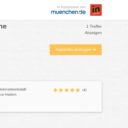
in Konzession von
he
1 Treffer
Anzeigen
Kostenlos eintragen ➜
otorradwerkstatt/
(4)
ice Hadern