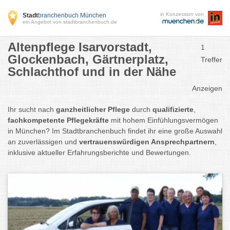
in Konzession von
Stadt
branchenbuch München
ein Angebot von stadtbranchenbuch.de
Altenpflege Isarvorstadt,
1
Glockenbach, Gärtnerplatz,
Treffer
Schlachthof und in der Nähe
Anzeigen
Ihr sucht nach
ganzheitlicher Pflege
durch
qualifizierte
,
fachkompetente Pflegekräfte
mit hohem Einfühlungsvermögen
in München? Im Stadtbranchenbuch findet ihr eine große Auswahl
an zuverlässigen und
vertrauenswürdigen Ansprechpartnern
,
inklusive aktueller Erfahrungsberichte und Bewertungen.