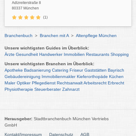
Adlzreiterstraße 8
80337 München
(1)
Branchenbuch
>
Branchen mit A
>
Altenpflege München
Unsere wichtigsten Guides im Überblick:
Ärzte
Gesundheit
Handwerker
Immobilien
Restaurants
Shopping
Unsere wichtigsten Branchen im Überblick:
Apotheke
Badsanierung
Catering
Friseur
Gaststätten
Bayrisch
Gebäudereinigung
Immobilienmakler
Kieferorthopäde
Küchen
Maler
Optiker
Pflegedienst
Rechtsanwalt
Arbeitsrecht
Erbrecht
Physiotherapie
Steuerberater
Zahnarzt
Herausgeber:
Stadtbranchenbuch München Vertriebs
GmbH
Kontakt/Impressum
Datenschutz
AGB