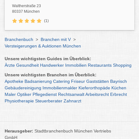
Waltherstraße 23
80337 München
(1)
Branchenbuch
>
Branchen mit V
>
Versteigerungen & Auktionen München
Unsere wichtigsten Guides im Überblick:
Ärzte
Gesundheit
Handwerker
Immobilien
Restaurants
Shopping
Unsere wichtigsten Branchen im Überblick:
Apotheke
Badsanierung
Catering
Friseur
Gaststätten
Bayrisch
Gebäudereinigung
Immobilienmakler
Kieferorthopäde
Küchen
Maler
Optiker
Pflegedienst
Rechtsanwalt
Arbeitsrecht
Erbrecht
Physiotherapie
Steuerberater
Zahnarzt
Herausgeber:
Stadtbranchenbuch München Vertriebs
GmbH