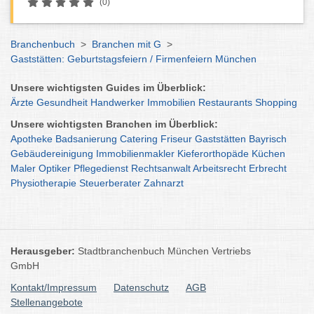
(0)
Branchenbuch
>
Branchen mit G
>
Gaststätten: Geburtstagsfeiern / Firmenfeiern München
Unsere wichtigsten Guides im Überblick:
Ärzte
Gesundheit
Handwerker
Immobilien
Restaurants
Shopping
Unsere wichtigsten Branchen im Überblick:
Apotheke
Badsanierung
Catering
Friseur
Gaststätten
Bayrisch
Gebäudereinigung
Immobilienmakler
Kieferorthopäde
Küchen
Maler
Optiker
Pflegedienst
Rechtsanwalt
Arbeitsrecht
Erbrecht
Physiotherapie
Steuerberater
Zahnarzt
Herausgeber:
Stadtbranchenbuch München Vertriebs
GmbH
Kontakt/Impressum
Datenschutz
AGB
Stellenangebote