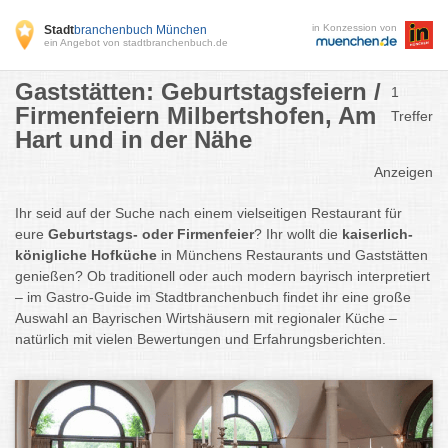
in Konzession von
Stadt
branchenbuch München
ein Angebot von stadtbranchenbuch.de
Gaststätten: Geburtstagsfeiern /
1
Firmenfeiern Milbertshofen, Am
Treffer
Hart und in der Nähe
Anzeigen
Ihr seid auf der Suche nach einem vielseitigen Restaurant für
eure
Geburtstags- oder Firmenfeier
? Ihr wollt die
kaiserlich-
königliche Hofküche
in Münchens Restaurants und Gaststätten
genießen? Ob traditionell oder auch modern bayrisch interpretiert
– im Gastro-Guide im Stadtbranchenbuch findet ihr eine große
Auswahl an Bayrischen Wirtshäusern mit regionaler Küche –
natürlich mit vielen Bewertungen und Erfahrungsberichten.