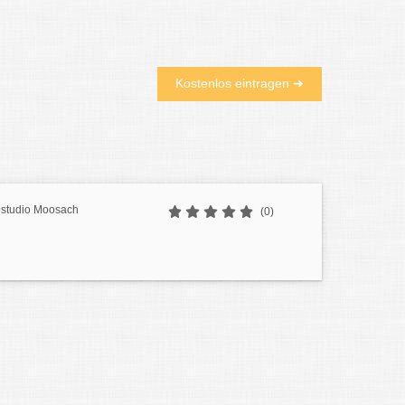
Kostenlos eintragen ➜
oostudio Moosach
(0)