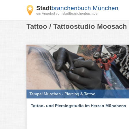
Stadt
branchenbuch München
ein Angebot von stadtbranchenbuch.de
Tattoo / Tattoostudio Moosach
Tempel München - Piercing & Tattoo
Tattoo- und Piercingstudio im Herzen Münchens