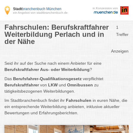
in Konzession von
Stadt
branchenbuch München
ein Angebot von stadtbranchenbuch.de
Fahrschulen: Berufskraftfahrer
1
Weiterbildung Perlach und in
Treffer
der Nähe
Anzeigen
Seid ihr auf der Suche nach einem Anbieter für eine
Berufskraftfahrer
Aus- oder Weiterbildung
?
Das
Berufsfahrer-Qualifikationsgesetz
verpflichtet
Berufskraftfahrer
von
LKW
und
Omnibussen
zu
tätigkeitsbezogenen Weiterbildungen.
Im Stadtbranchenbuch
findet ihr
Fahrschulen
in euren Nähe, die
ein entsprechende Weiterbildung anbieten, inklusive aktueller
Bewertungen und Erfahrungsberichten.