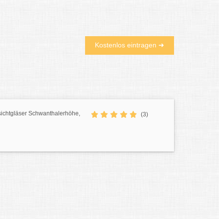
Kostenlos eintragen ➜
tsichtgläser Schwanthalerhöhe,
(3)