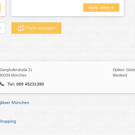
Mehr Infos ➜
Karte anzeigen
Ganghoferstraße 11
Optiker: Glei
80339 München
Westend
Tel: 089 45231380
tgläser München
Shopping