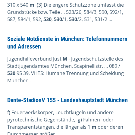
310 x 540
m
. (3) Die engere Schutzzone umfasst die
Grundstücke bzw. Teile ... 523/26, 584/3, 590, 592/1,
587, 584/1, 592,
530
,
530
/1,
530
/2, 531, 531/2 ...
Soziale Notdienste in München: Telefonnummern
und Adressen
Jugendhilfeverbund Just
M
- Jugendschutzstelle des
Stadtjugendamtes München, Scapinellistr. ... 089 /
530
95 39, VHTS: Humane Trennung und Scheidung
München ...
Dante-StadionV 155 - Landeshauptstadt München
f) Feuerwerkskörper, Leuchtkugeln und andere
pyrotechnische Gegenstände,. g) Fahnen- oder
Transparentstangen, die länger als 1
m
oder deren
Durchmesser größer ...