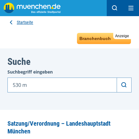
Suchen
Hau
Startseite
Anzeige
Branchenbuch
Suche
Suchbegriff eingeben
Suche
Satzung/Verordnung – Landeshauptstadt
München