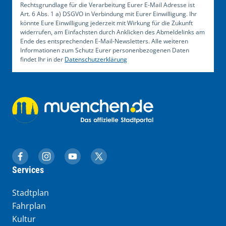
Rechtsgrundlage für die Verarbeitung Eurer E-Mail Adresse ist
Art. 6 Abs. 1 a) DSGVO in Verbindung mit Eurer Einwilligung. Ihr
könnte Eure Einwilligung jederzeit mit Wirkung für die Zukunft
widerrufen, am Einfachsten durch Anklicken des Abmeldelinks am
Ende des entsprechenden E-Mail-Newsletters. Alle weiteren
Informationen zum Schutz Eurer personenbezogenen Daten
findet Ihr in der
Datenschutzerklärung
muenchen.de auf Facebook
muenchen.de auf Instagram
muenchen.de auf YouTube
muenchen.de auf X
Services
Stadtplan
Fahrplan
Kultur