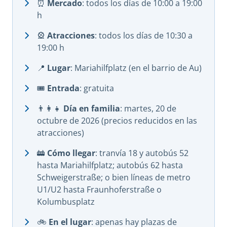
⏰
Mercado
: todos los días de 10:00 a 19:00
h
🎡
Atracciones
: todos los días de 10:30 a
19:00 h
📍
Lugar
: Mariahilfplatz (en el barrio de Au)
🎟️
Entrada
: gratuita
👨‍👩‍👧
Día en familia
: martes, 20 de
octubre de 2026 (precios reducidos en las
atracciones)
🚋
Cómo llegar
: tranvía 18 y autobús 52
hasta Mariahilfplatz; autobús 62 hasta
Schweigerstraße; o bien líneas de metro
U1/U2 hasta Fraunhoferstraße o
Kolumbusplatz
🚲
En el lugar
: apenas hay plazas de