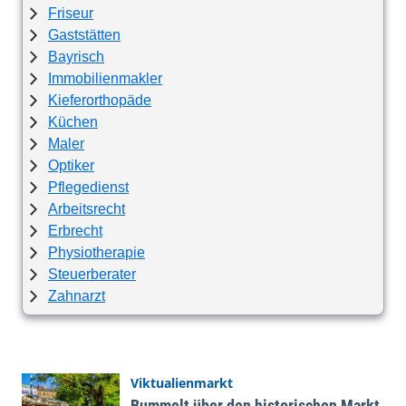
Friseur
Gaststätten
Bayrisch
Immobilienmakler
Kieferorthopäde
Küchen
Maler
Optiker
Pflegedienst
Arbeitsrecht
Erbrecht
Physiotherapie
Steuerberater
Zahnarzt
Viktualienmarkt
Bummelt über den historischen Markt