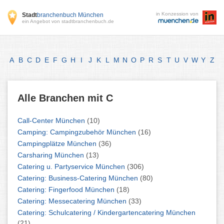
in Konzession von
Stadt
branchenbuch München
ein Angebot von stadtbranchenbuch.de
A
B
C
D
E
F
G
H
I
J
K
L
M
N
O
P
R
S
T
U
V
W
Y
Z
Alle Branchen mit C
Call-Center München
(10)
Camping: Campingzubehör München
(16)
Campingplätze München
(36)
Carsharing München
(13)
Catering u. Partyservice München
(306)
Catering: Business-Catering München
(80)
Catering: Fingerfood München
(18)
Catering: Messecatering München
(33)
Catering: Schulcatering / Kindergartencatering München
(21)