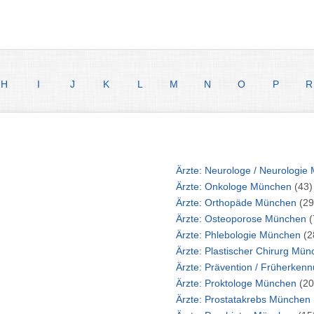
H
I
J
K
L
M
N
O
P
R
Är
Ärzte: Onkologe München
(43)
Ärzte: Orthopäde München
(29
Ärzte: Osteoporose München
(
Ärzte: Phlebologie München
(2
Ärzte: Plastische
Ärzte: Proktologe München
(20
Ärzte: Prostatakrebs München