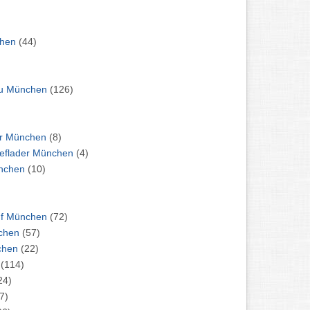
fzüge München
(44)
Ausstellungsbau und Messebau München
(126)
Auto: Anhänger - Kühlanhänger München
(8)
Auto: Anhänger: Hochlader - Tieflader München
(4)
gervermietung München
(10)
Auto: Autoankauf & Autoverkauf München
(72)
reitungen München
(57)
iftungen München
(22)
n
(114)
24)
7)