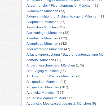
Ahnenforschung / Familienforschung München
(1)
Airporttransfer / Flughafentransfer München
(75)
Akademien München
(73)
Aktenvernichtung u. Archiventsorgung München
(11)
Akupunktur München
(67)
Akustikbau München
(23)
Alarmanlagen München
(32)
Altenheime München
(122)
Altenpflege München
(142)
Altersvorsorge München
(47)
Altlastenuntersuchung / 
Altmetall München
(11)
Änderungsschneiderei München
(175)
Anti - Aging München
(13)
Antikmarmor / Marmor München
(7)
Antiquariate München
(41)
Antiquitäten München
(107)
Apotheke München
(625)
Aquaristik: Aquarium München
(9)
Aquaristik: Meerwasseraquaristik München
(6)