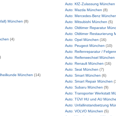
Auto: KfZ-Zulassung München
Auto: Mazda München
(8)
Auto: Mercedes-Benz Münc
Ärzte: Herz-Kreislauf-Vorsorge (Herzinfarkt, Schlaganfall) München
(8)
Auto: Mitsubishi München
(5)
Auto: Oldtimer Re
Auto
/ Schweißdrüsenabsaugung München
(4)
Auto: Opel München
(16)
Auto: Peugeot München
(10)
)
Auto: Reifenwechsel München
Auto: Renault München
(16)
Auto: Seat München
(7)
Ärzte: Innere Medizin Lungenheilkunde und Bronchialheilkunde München
(14)
Auto: Smart München
(6)
Auto: Smart Repair München
(
Auto: Subaru München
(9)
Auto: Tran
Auto: TÜV/ HU und AU 
Auto: Unfall
Auto: VOLVO München
(5)