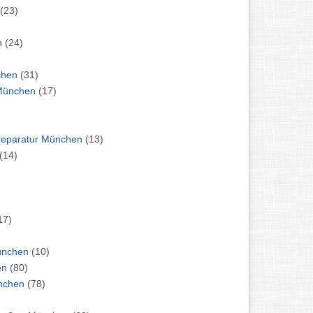
(23)
hen
(24)
paratur München
(31)
: Oldtimer Restaurierung München
(17)
Auto: Reifenreparatur / Felgenreparatur München
(13)
(14)
17)
sporter Werkstatt München
(10)
München
(80)
instandsetzung München
(78)