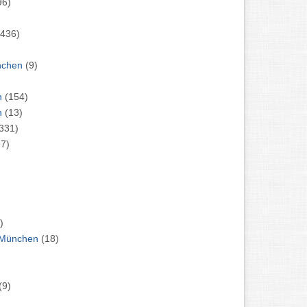
96)
)
(436)
)
eibentönung München
(9)
)
chen
(154)
chen
(13)
331)
97)
)
uto: Gebrauchtwagen FORD München
(18)
(9)