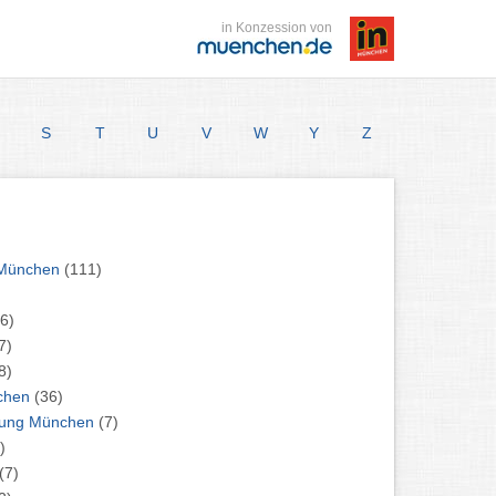
in Konzession von
S
T
U
V
W
Y
Z
zte: Neurologe / Neurologie München
(111)
6)
7)
8)
r Chirurg München
(36)
Ärzte: Prävention / Früherkennung München
(7)
)
(7)