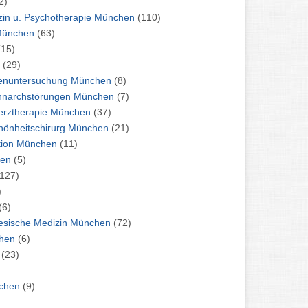
2)
Ärzte: Psychosomatische Medizin u. Psychotherapie München
(110)
: Radiologie / Radiologe München
(63)
(15)
en
(29)
Ärzte: Schilddrüse / Schilddrüsenuntersuchung München
(8)
Ärzte: Schlafstörungen und Schnarchstörungen München
(7)
Ärzte: Schmerzmedizin / Schmerztherapie München
(37)
Ärzte: Schönheitschirurgie / Schönheitschirurg München
(21)
Ärzte: Schulter / Schulteroperation München
(11)
ft München
(5)
(127)
)
(6)
Ärzte: TCM / Traditionelle Chinesische Medizin München
(72)
örsturz München
(6)
n
(23)
ahrdienste München
(9)