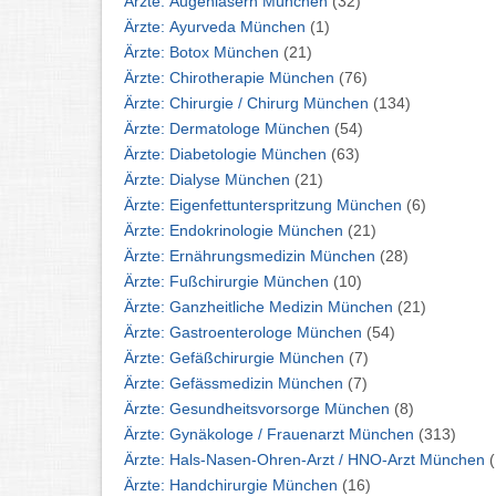
Ärzte: Augenlasern München
(32)
Ärzte: Ayurveda München
(1)
Ärzte: Botox München
(21)
Ärzte: Chirotherapie München
(76)
Ärzte: Chirurgie / Chirurg München
(134)
Ärzte: Dermatologe München
(54)
Ärzte: Diabetologie München
(63)
Ärzte: Dialyse München
(21)
Ärzte: Eigenfettunterspritzung München
(6)
Ärzte: Endokrinologie München
(21)
Ärzte: Ernährungsmedizin München
(28)
Ärzte: Fußchirurgie München
(10)
Ärzte: Ganzheitliche Medizin München
(21)
Ärzte: Gastroenterologe München
(54)
Ärzte: Gefäßchirurgie München
(7)
Ärzte: Gefässmedizin München
(7)
Ärzte: Gesundheitsvorsorge München
(8)
Ärzte: Gynäkologe / Frauenarzt München
(313)
Ärzte: Hals-Nasen-Ohren-Arzt / HNO-Arzt München
Ärzte: Handchirurgie München
(16)