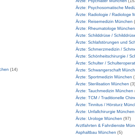
Ärzte: Psychiater München
(15
Ärzte
Ärzte: Reisemedizin München
Ärzte: Rheumatologe Münch
Baugrunduntersuchung München
(14)
Ärzte: Schwangerscha
Ärzte: Sportmedizin München
Ärzte: Sterilisation München
(3
Ärzte: Tauchmedizin München
Ärzte: Tinnitus / H
Ärzte: Unfallchirurgie Münche
Ärzte: Urologe München
(97)
Arztfahrten & F
Asphaltbau München
(5)