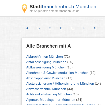
Stadt
branchenbuch München
ein Angebot von stadtbranchenbuch.de
A
B
C
D
E
F
G
Alle Branchen mit A
Abbruchfirmen München
(72)
Abfallbeseitigung München
(20)
Abflussreinigung München
(16)
Abnehmen & Gewichtsreduktion München
(12)
Abschleppdienst München
(17)
Absturzsicherung / Höhensicherung München
(14)
Abwassertechnik München
(43)
Achtsamkeitstraining München
(10)
Agentur: Modelagentur München
(24)