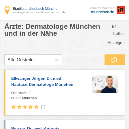
in Konzession von
Stadt
branchenbuch München
ein Angebot von stadtbranchenbuch.de
Ärzte: Dermatologe München
54
und in der Nähe
Treffer
Anzeigen
Alle Ortsteile
Ellwanger Jürgen Dr. med.
Hautarzt Dermatologe München
Ottostraße 11
80333 München
(1)
Beham, Dr. med. Antonia