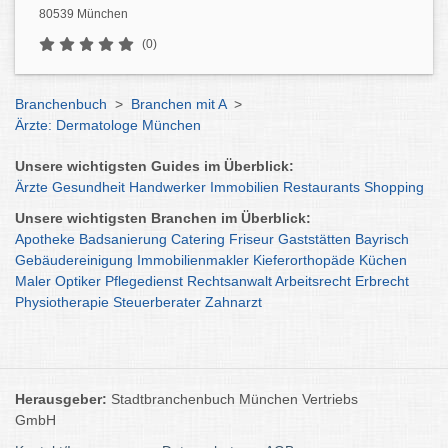
80539 München
(0)
Branchenbuch
>
Branchen mit A
>
Ärzte: Dermatologe München
Unsere wichtigsten Guides im Überblick:
Ärzte
Gesundheit
Handwerker
Immobilien
Restaurants
Shopping
Unsere wichtigsten Branchen im Überblick:
Apotheke
Badsanierung
Catering
Friseur
Gaststätten
Bayrisch
Gebäudereinigung
Immobilienmakler
Kieferorthopäde
Küchen
Maler
Optiker
Pflegedienst
Rechtsanwalt
Arbeitsrecht
Erbrecht
Physiotherapie
Steuerberater
Zahnarzt
Herausgeber:
Stadtbranchenbuch München Vertriebs
GmbH