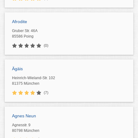
Afrodite
Gruber Str. 46A
85586 Poing
(0)
Ägäis
Heinrich-Wieland-Str. 102
81375 München
(7)
Agnes Neun
Agnesstr. 9
80798 München