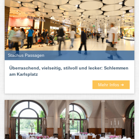
traurigsten Feste und der soziale Kleber der Gesellschaft. Kurz:
sie schmecken nach Leben.
Stachus Passagen
Überraschend, vielseitig, stilvoll und lecker: Schlemmen
am Karlsplatz
Mehr Infos ➜
Hier im Münchner Stadtbranchenbuch findet ihr zahlreiche gute
Restaurants – außergewöhnliche und ausgefallene, vegane und
vegetarische, gehobene und schicke, exotische und gemütliche.
Wie immer inklusive Bewertungen und Erfahrungsberichten.
Und auch die Küchenrichtungen der Lokale und Gaststätten in
München und Umgebung sind vielseitig und bunt. Unter anderem