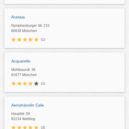
Acetaia
Nymphenburger Str. 215
80639 München
(1)
Acquarello
Mühlbaurstr. 36
81677 München
(1)
Aenishänslin Cafe
Hauptstr. 59
82234 Weßling
(3)