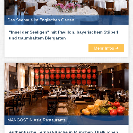
dabei sind deutsche, französische, spanische und italienische.
Aber auch koreanische, afghanische, libanesische japanische. Ihr
könnt euch quasi einmal um die Welt probieren.
Das Seehaus im Englischen Garten
Auf Rooftop-Terassen und in entspannten Außenbereichen könnt
ihr draußen sitzen und laue Sommerabende genießen. In
"Insel der Seeligen" mit Pavillon, bayerischem Stüberl
lauschigen Gasträumen und schickem Ambiente werden Herbst
und traumhaftem Biergarten
und Winter richtig gemütlich. Und gerade an dem Abenden
gesellen sich gern der ein oder andere Drink, Cocktail oder ein
Mehr Infos ➜
kühles Blondes dazu.
Also: Viel Spaß beim Testen und Genießen. Auf das Leben!
Die besten Restaurants in München
findet ihr hier:
MANGOSTIN Asia Restaurants
Authentische Fernost-Küche in München Thalkirchen