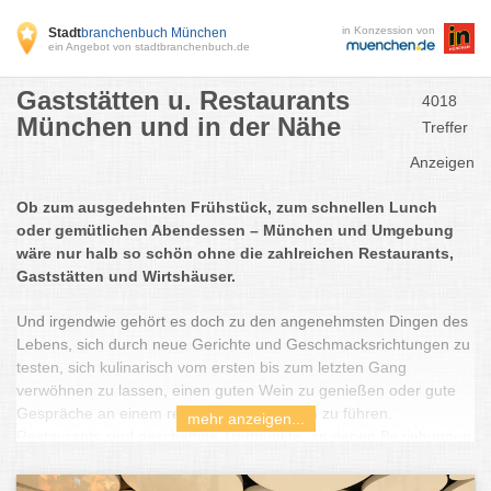
in Konzession von
Stadt
branchenbuch München
ein Angebot von stadtbranchenbuch.de
Gaststätten u. Restaurants
4018
München und in der Nähe
Treffer
Anzeigen
Ob zum ausgedehnten Frühstück, zum schnellen Lunch
oder gemütlichen Abendessen – München und Umgebung
wäre nur halb so schön ohne die zahlreichen Restaurants,
Gaststätten und Wirtshäuser.
Und irgendwie gehört es doch zu den angenehmsten Dingen des
Lebens, sich durch neue Gerichte und Geschmacksrichtungen zu
testen, sich kulinarisch vom ersten bis zum letzten Gang
verwöhnen zu lassen, einen guten Wein zu genießen oder gute
Gespräche an einem reich gedeckten Tisch zu führen.
mehr anzeigen...
Restaurants sind geschäftige Treffpunkte, an denen Beziehungen
aufgebaut und beendet werden. Sie bringen uns Kultur und
Genuss näher, sind Veranstaltungsorte für die schönsten und