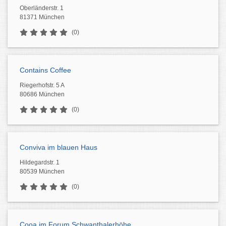
Oberländerstr. 1
81371 München
(0)
Contains Coffee
Riegerhofstr. 5 A
80686 München
(0)
Conviva im blauen Haus
Hildegardstr. 1
80539 München
(0)
Cooa im Forum Schwanthalerhöhe