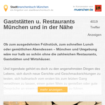
in Konzession von
Stadt
branchenbuch München
ein Angebot von stadtbranchenbuch.de
Gaststätten u. Restaurants
4019
München und in der Nähe
Treffer
Anzeigen
Ob zum ausgedehnten Frühstück, zum schnellen Lunch
oder gemütlichen Abendessen – München und Umgebung
wäre nur halb so schön ohne die zahlreichen Restaurants,
Gaststätten und Wirtshäuser.
Und irgendwie gehört es doch zu den angenehmsten Dingen des
Lebens, sich durch neue Gerichte und Geschmacksrichtungen zu
testen, sich kulinarisch vom ersten bis zum letzten Gang
verwöhnen zu lassen, einen guten Wein zu genießen oder gute
Gespräche an einem reich gedeckten Tisch zu führen.
mehr anzeigen...
Restaurants sind geschäftige Treffpunkte, an denen Beziehungen
aufgebaut und beendet werden. Sie bringen uns Kultur und
Genuss näher, sind Veranstaltungsorte für die schönsten und