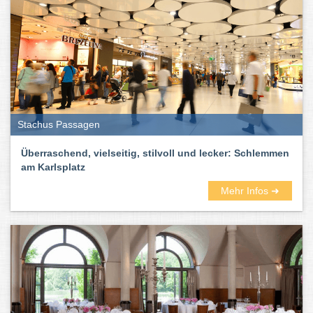
traurigsten Feste und der soziale Kleber der Gesellschaft. Kurz:
sie schmecken nach Leben.
Stachus Passagen
Überraschend, vielseitig, stilvoll und lecker: Schlemmen
am Karlsplatz
Mehr Infos ➜
Hier im Münchner Stadtbranchenbuch findet ihr zahlreiche gute
Restaurants – außergewöhnliche und ausgefallene, vegane und
vegetarische, gehobene und schicke, exotische und gemütliche.
Wie immer inklusive Bewertungen und Erfahrungsberichten.
Und auch die Küchenrichtungen der Lokale und Gaststätten in
München und Umgebung sind vielseitig und bunt. Unter anderem