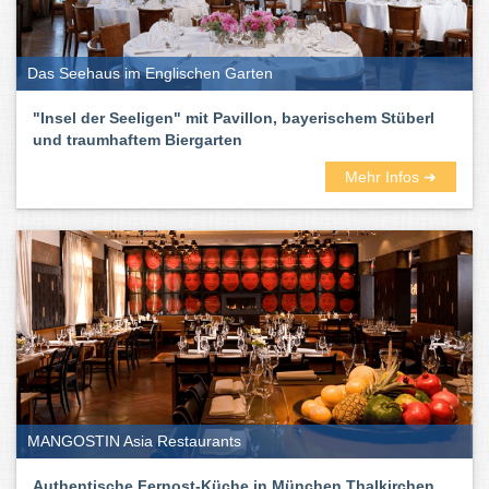
dabei sind deutsche, französische, spanische und italienische.
Aber auch koreanische, afghanische, libanesische japanische. Ihr
könnt euch quasi einmal um die Welt probieren.
Das Seehaus im Englischen Garten
Auf Rooftop-Terassen und in entspannten Außenbereichen könnt
ihr draußen sitzen und laue Sommerabende genießen. In
"Insel der Seeligen" mit Pavillon, bayerischem Stüberl
lauschigen Gasträumen und schickem Ambiente werden Herbst
und traumhaftem Biergarten
und Winter richtig gemütlich. Und gerade an dem Abenden
gesellen sich gern der ein oder andere Drink, Cocktail oder ein
Mehr Infos ➜
kühles Blondes dazu.
Also: Viel Spaß beim Testen und Genießen. Auf das Leben!
Die besten Restaurants in München
findet ihr hier:
MANGOSTIN Asia Restaurants
Authentische Fernost-Küche in München Thalkirchen