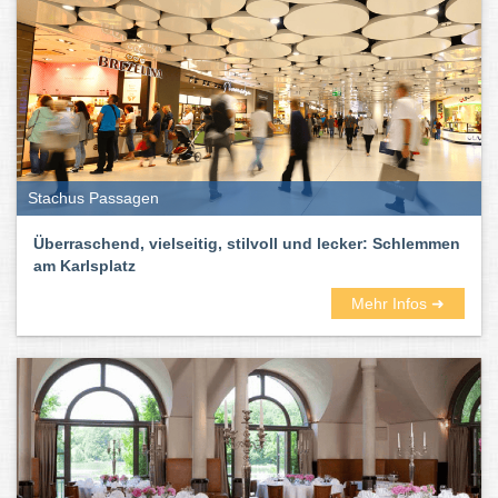
traurigsten Feste und der soziale Kleber der Gesellschaft. Kurz:
sie schmecken nach Leben.
Stachus Passagen
Überraschend, vielseitig, stilvoll und lecker: Schlemmen
am Karlsplatz
Mehr Infos ➜
Hier im Münchner Stadtbranchenbuch findet ihr zahlreiche gute
Restaurants – außergewöhnliche und ausgefallene, vegane und
vegetarische, gehobene und schicke, exotische und gemütliche.
Wie immer inklusive Bewertungen und Erfahrungsberichten.
Und auch die Küchenrichtungen der Lokale und Gaststätten in
München und Umgebung sind vielseitig und bunt. Unter anderem