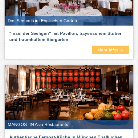
dabei sind deutsche, französische, spanische und italienische.
Aber auch koreanische, afghanische, libanesische japanische. Ihr
könnt euch quasi einmal um die Welt probieren.
Das Seehaus im Englischen Garten
Auf Rooftop-Terassen und in entspannten Außenbereichen könnt
ihr draußen sitzen und laue Sommerabende genießen. In
"Insel der Seeligen" mit Pavillon, bayerischem Stüberl
lauschigen Gasträumen und schickem Ambiente werden Herbst
und traumhaftem Biergarten
und Winter richtig gemütlich. Und gerade an dem Abenden
gesellen sich gern der ein oder andere Drink, Cocktail oder ein
Mehr Infos ➜
kühles Blondes dazu.
Also: Viel Spaß beim Testen und Genießen. Auf das Leben!
Die besten Restaurants in München
findet ihr hier:
MANGOSTIN Asia Restaurants
Authentische Fernost-Küche in München Thalkirchen