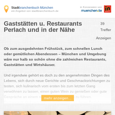
in Konzession von
Stadt
branchenbuch München
ein Angebot von stadtbranchenbuch.de
Gaststätten u. Restaurants
39
Perlach und in der Nähe
Treffer
Anzeigen
Ob zum ausgedehnten Frühstück, zum schnellen Lunch
oder gemütlichen Abendessen – München und Umgebung
wäre nur halb so schön ohne die zahlreichen Restaurants,
Gaststätten und Wirtshäuser.
Und irgendwie gehört es doch zu den angenehmsten Dingen des
Lebens, sich durch neue Gerichte und Geschmacksrichtungen zu
testen, sich kulinarisch vom ersten bis zum letzten Gang
verwöhnen zu lassen, einen guten Wein zu genießen oder gute
Gespräche an einem reich gedeckten Tisch zu führen.
mehr anzeigen...
Restaurants sind geschäftige Treffpunkte, an denen Beziehungen
aufgebaut und beendet werden. Sie bringen uns Kultur und
Genuss näher, sind Veranstaltungsorte für die schönsten und