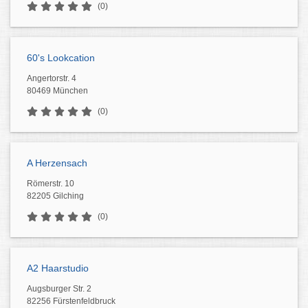
(0)
60's Lookcation
Angertorstr. 4
80469 München
(0)
A Herzensach
Römerstr. 10
82205 Gilching
(0)
A2 Haarstudio
Augsburger Str. 2
82256 Fürstenfeldbruck