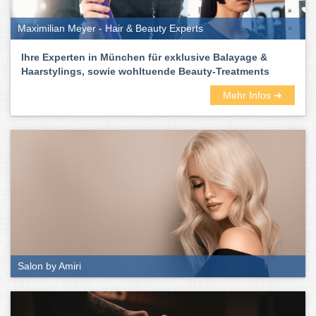
einen Termin zu buchen, in anderen Friseur-Salons können Sie
spontan ohne Termin vorbeischauen. Ansonsten findet ihr hier
Maximilian Meyer - Hair & Beauty Experts
von allen Friseur-Salons die Telefonnummern und könnt einfach
durchklingeln.
Ihre Experten in München für exklusive Balayage &
Haarstylings, sowie wohltuende Beauty-Treatments
Mehr Infos ➜
Die besten Friseure für München findet
ihr hier:
Salon by Amiri