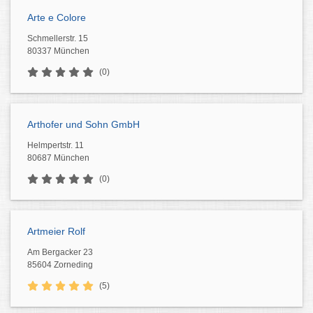
Arte e Colore
Schmellerstr. 15
80337 München
(0)
Arthofer und Sohn GmbH
Helmpertstr. 11
80687 München
(0)
Artmeier Rolf
Am Bergacker 23
85604 Zorneding
(5)