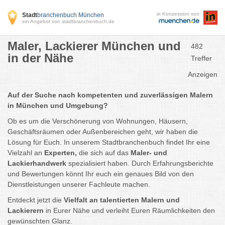
in Konzession von
Stadt
branchenbuch München
ein Angebot von stadtbranchenbuch.de
Maler, Lackierer München und
482
in der Nähe
Treffer
Anzeigen
Auf der Suche nach kompetenten und zuverlässigen Malern
in München und Umgebung?
Ob es um die Verschönerung von Wohnungen, Häusern,
Geschäftsräumen oder Außenbereichen geht, wir haben die
Lösung für Euch. In unserem Stadtbranchenbuch findet Ihr eine
Vielzahl an
Experten,
die sich auf das
Maler- und
Lackierhandwerk
spezialisiert haben. Durch Erfahrungsberichte
und Bewertungen könnt Ihr euch ein genaues Bild von den
Dienstleistungen unserer Fachleute machen.
Entdeckt jetzt die
Vielfalt an talentierten Malern und
Lackierern
in Eurer Nähe und verleiht Euren Räumlichkeiten den
gewünschten Glanz.