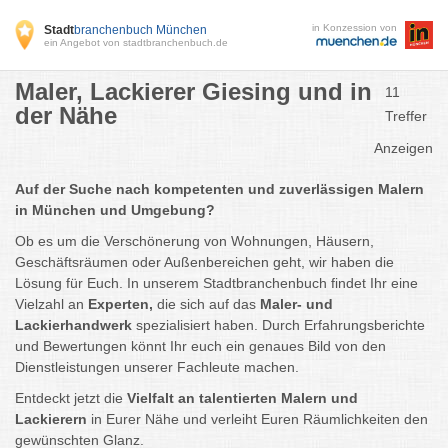
in Konzession von
Stadt
branchenbuch München
ein Angebot von stadtbranchenbuch.de
Maler, Lackierer Giesing und in
11
der Nähe
Treffer
Anzeigen
Auf der Suche nach kompetenten und zuverlässigen Malern
in München und Umgebung?
Ob es um die Verschönerung von Wohnungen, Häusern,
Geschäftsräumen oder Außenbereichen geht, wir haben die
Lösung für Euch. In unserem Stadtbranchenbuch findet Ihr eine
Vielzahl an
Experten,
die sich auf das
Maler- und
Lackierhandwerk
spezialisiert haben. Durch Erfahrungsberichte
und Bewertungen könnt Ihr euch ein genaues Bild von den
Dienstleistungen unserer Fachleute machen.
Entdeckt jetzt die
Vielfalt an talentierten Malern und
Lackierern
in Eurer Nähe und verleiht Euren Räumlichkeiten den
gewünschten Glanz.