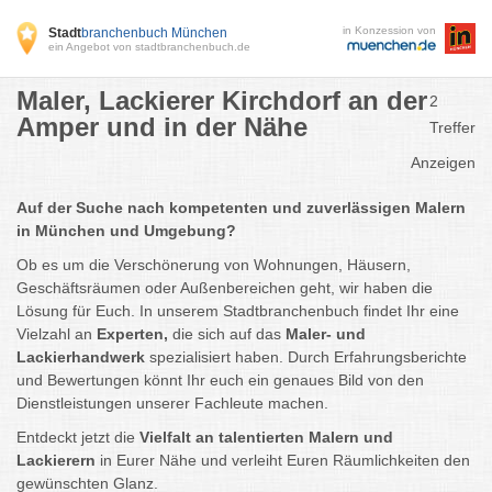
in Konzession von
Stadt
branchenbuch München
ein Angebot von stadtbranchenbuch.de
Maler, Lackierer Kirchdorf an der
2
Amper und in der Nähe
Treffer
Anzeigen
Auf der Suche nach kompetenten und zuverlässigen Malern
in München und Umgebung?
Ob es um die Verschönerung von Wohnungen, Häusern,
Geschäftsräumen oder Außenbereichen geht, wir haben die
Lösung für Euch. In unserem Stadtbranchenbuch findet Ihr eine
Vielzahl an
Experten,
die sich auf das
Maler- und
Lackierhandwerk
spezialisiert haben. Durch Erfahrungsberichte
und Bewertungen könnt Ihr euch ein genaues Bild von den
Dienstleistungen unserer Fachleute machen.
Entdeckt jetzt die
Vielfalt an talentierten Malern und
Lackierern
in Eurer Nähe und verleiht Euren Räumlichkeiten den
gewünschten Glanz.