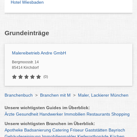
Hotel Wiesbaden
Grundeinträge
Malereibetrieb Andre GmbH
Bergmoosstr. 14
85414 Kirchdorf
(0)
Branchenbuch
>
Branchen mit M
>
Maler, Lackierer München
Unsere wichtigsten Guides im Überblick:
Ärzte
Gesundheit
Handwerker
Immobilien
Restaurants
Shopping
Unsere wichtigsten Branchen im Überblick:
Apotheke
Badsanierung
Catering
Friseur
Gaststätten
Bayrisch
Gebäudereinigung
Immobilienmakler
Kieferorthopäde
Küchen