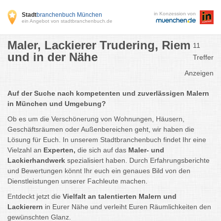
in Konzession von
Stadt
branchenbuch München
ein Angebot von stadtbranchenbuch.de
Maler, Lackierer Trudering, Riem
11
und in der Nähe
Treffer
Anzeigen
Auf der Suche nach kompetenten und zuverlässigen Malern
in München und Umgebung?
Ob es um die Verschönerung von Wohnungen, Häusern,
Geschäftsräumen oder Außenbereichen geht, wir haben die
Lösung für Euch. In unserem Stadtbranchenbuch findet Ihr eine
Vielzahl an
Experten,
die sich auf das
Maler- und
Lackierhandwerk
spezialisiert haben. Durch Erfahrungsberichte
und Bewertungen könnt Ihr euch ein genaues Bild von den
Dienstleistungen unserer Fachleute machen.
Entdeckt jetzt die
Vielfalt an talentierten Malern und
Lackierern
in Eurer Nähe und verleiht Euren Räumlichkeiten den
gewünschten Glanz.