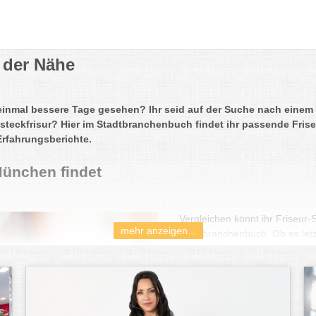
 der Nähe
einmal bessere Tage gesehen? Ihr seid auf der Suche nach einem 
steckfrisur? Hier im Stadtbranchenbuch findet ihr passende Frise
Erfahrungsberichte.
München findet
Vergleichen könnt ihr Friseu
mehr anzeigen...
Stadtbranchenbuch. Ob es letzt
solltet euch beim Friseur auc
Sowohl die Einrichtung und A
Friseur spielen dabei eine Rol
beherrschen, sondern auch w
Ein gutes Zeichen ist es, wenn