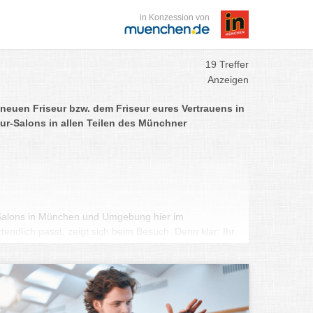
in Konzession von
19 Treffer
Anzeigen
neuen Friseur bzw. dem Friseur eures Vertrauens in
ur-Salons in allen Teilen des Münchner
r-Salons in München und Umgebung hier im
endlich passt, zeigt sich beim Besuch. Denn klar: Ihr
h wohlfühlen und mit dem Endergebnis zufrieden sein.
tmosphäre im Salon als auch der Austausch mit eurem
le. Denn ein Friseur sollte nicht nur sein Handwerk
issen, was seine Kunden aus München brauchen.
 der Friseur euch zu Beginn in einer Typberatung