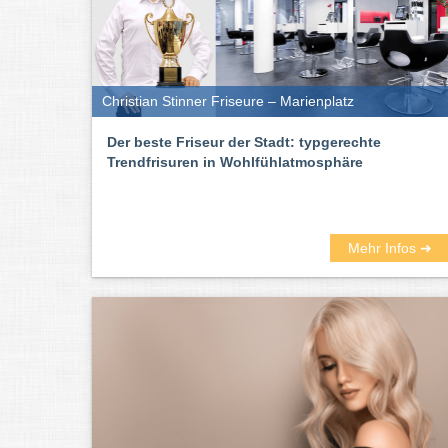
Christian Stinner Friseure – Marienplatz
Der beste Friseur der Stadt: typgerechte
Trendfrisuren in Wohlfühlatmosphäre
Mehr Infos ➜
Heutzutage auch ein wichtiger Faktor bei der Auswahl 
ist. Einige Friseur-Salons in München bieten die Mögli
findet ihr hier von allen Friseur-Salons die Telefonnumm
Die besten Friseure für München fin