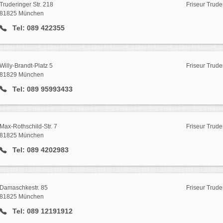
Truderinger Str. 218
Friseur Trude
81825 München
Tel: 089 422355
Willy-Brandt-Platz 5
Friseur Trude
81829 München
Tel: 089 95993433
Max-Rothschild-Str. 7
Friseur Trude
81825 München
Tel: 089 4202983
Damaschkestr. 85
Friseur Trude
81825 München
Tel: 089 12191912