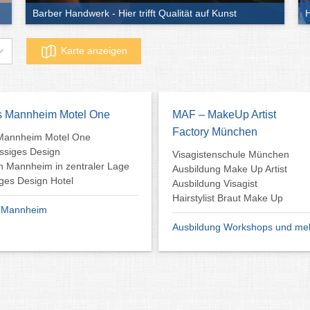
Barber Handwerk - Hier trifft Qualität auf Kunst
H
Karte anzeigen
s Mannheim Motel One
MAF – MakeUp Artist
Factory München
Mannheim Motel One
assiges Design
Visagistenschule München
in Mannheim in zentraler Lage
Ausbildung Make Up Artist
ges Design Hotel
Ausbildung Visagist
Hairstylist Braut Make Up
s Mannheim
Ausbildung Workshops und me