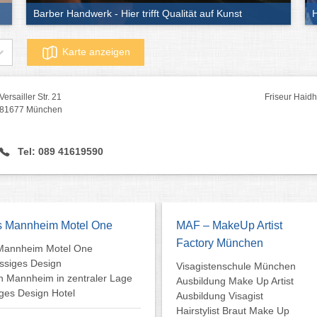
Barber Handwerk - Hier trifft Qualität auf Kunst
H
Karte anzeigen
Versailler Str. 21
Friseur Haid
81677 München
Tel: 089 41619590
s Mannheim Motel One
MAF – MakeUp Artist
Factory München
Mannheim Motel One
assiges Design
Visagistenschule München
in Mannheim in zentraler Lage
Ausbildung Make Up Artist
ges Design Hotel
Ausbildung Visagist
Hairstylist Braut Make Up