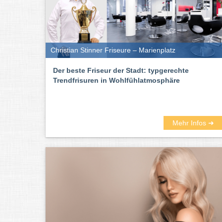
Christian Stinner Friseure – Marienplatz
Der beste Friseur der Stadt: typgerechte
Trendfrisuren in Wohlfühlatmosphäre
Mehr Infos ➜
Heutzutage auch ein wichtiger Faktor bei der Auswahl 
ist. Einige Friseur-Salons in München bieten die Mögli
findet ihr hier von allen Friseur-Salons die Telefonnumm
Die besten Friseure für München fin