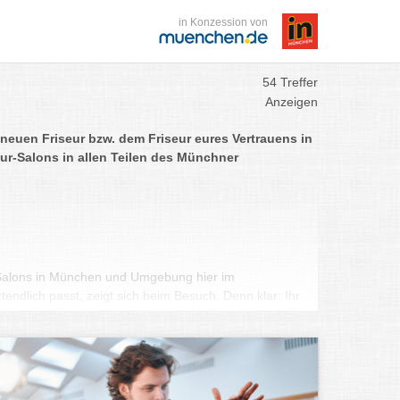
in Konzession von
54 Treffer
Anzeigen
neuen Friseur bzw. dem Friseur eures Vertrauens in
ur-Salons in allen Teilen des Münchner
r-Salons in München und Umgebung hier im
endlich passt, zeigt sich beim Besuch. Denn klar: Ihr
h wohlfühlen und mit dem Endergebnis zufrieden sein.
tmosphäre im Salon als auch der Austausch mit eurem
le. Denn ein Friseur sollte nicht nur sein Handwerk
issen, was seine Kunden aus München brauchen.
 der Friseur euch zu Beginn in einer Typberatung