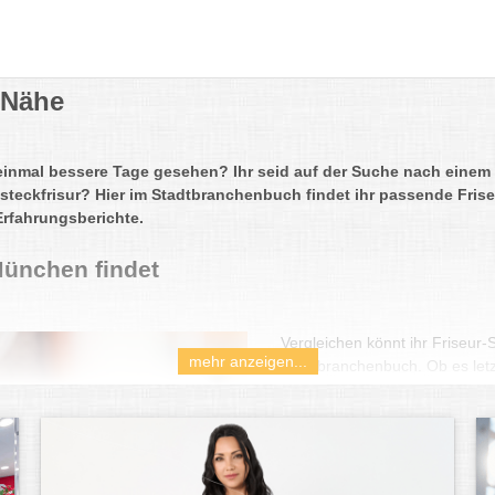
 Nähe
einmal bessere Tage gesehen? Ihr seid auf der Suche nach einem 
steckfrisur? Hier im Stadtbranchenbuch findet ihr passende Frise
Erfahrungsberichte.
München findet
Vergleichen könnt ihr Friseu
mehr anzeigen...
Stadtbranchenbuch. Ob es letzt
solltet euch beim Friseur auc
Sowohl die Einrichtung und A
Friseur spielen dabei eine Rol
beherrschen, sondern auch w
Ein gutes Zeichen ist es, wenn