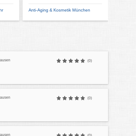
hr
Anti-Aging & Kosmetik München
hausen
(0)
hausen
(0)
hausen
(0)