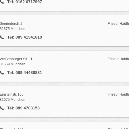
Tel: 0162 6717997
Seeriederstr. 2
Friseur Haid
81675 München
Tel: 089 41941619
Weißenburger Str. 11
Friseur Haid
81669 München
Tel: 089 44488881
Einsteinstr. 105
Friseur Haid
81675 München
Tel: 089 4703153