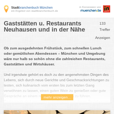
in Konzession von
Stadt
branchenbuch München
ein Angebot von stadtbranchenbuch.de
Gaststätten u. Restaurants
133
Neuhausen und in der Nähe
Treffer
Anzeigen
Ob zum ausgedehnten Frühstück, zum schnellen Lunch
oder gemütlichen Abendessen – München und Umgebung
wäre nur halb so schön ohne die zahlreichen Restaurants,
Gaststätten und Wirtshäuser.
Und irgendwie gehört es doch zu den angenehmsten Dingen des
Lebens, sich durch neue Gerichte und Geschmacksrichtungen zu
testen, sich kulinarisch vom ersten bis zum letzten Gang
verwöhnen zu lassen, einen guten Wein zu genießen oder gute
Gespräche an einem reich gedeckten Tisch zu führen.
mehr anzeigen...
Restaurants sind geschäftige Treffpunkte, an denen Beziehungen
aufgebaut und beendet werden. Sie bringen uns Kultur und
Genuss näher, sind Veranstaltungsorte für die schönsten und