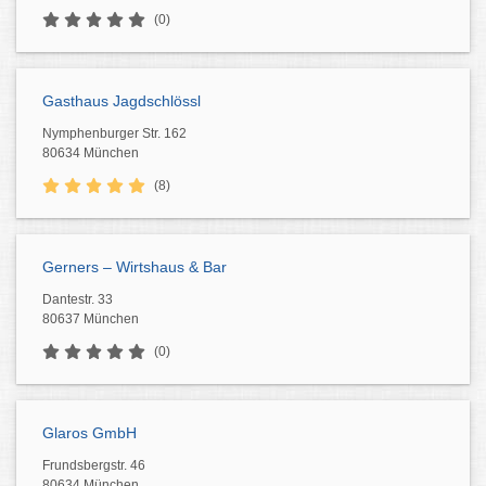
(0)
Gasthaus Jagdschlössl
Nymphenburger Str. 162
80634 München
(8)
Gerners – Wirtshaus & Bar
Dantestr. 33
80637 München
(0)
Glaros GmbH
Frundsbergstr. 46
80634 München