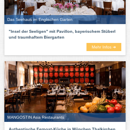
dabei sind deutsche, französische, spanische und italienische.
Aber auch koreanische, afghanische, libanesische japanische. Ihr
könnt euch quasi einmal um die Welt probieren.
Das Seehaus im Englischen Garten
Auf Rooftop-Terassen und in entspannten Außenbereichen könnt
ihr draußen sitzen und laue Sommerabende genießen. In
"Insel der Seeligen" mit Pavillon, bayerischem Stüberl
lauschigen Gasträumen und schickem Ambiente werden Herbst
und traumhaftem Biergarten
und Winter richtig gemütlich. Und gerade an dem Abenden
gesellen sich gern der ein oder andere Drink, Cocktail oder ein
Mehr Infos ➜
kühles Blondes dazu.
Also: Viel Spaß beim Testen und Genießen. Auf das Leben!
Die besten Restaurants in München
findet ihr hier:
MANGOSTIN Asia Restaurants
Authentische Fernost-Küche in München Thalkirchen