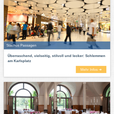
traurigsten Feste und der soziale Kleber der Gesellschaft. Kurz:
sie schmecken nach Leben.
Stachus Passagen
Überraschend, vielseitig, stilvoll und lecker: Schlemmen
am Karlsplatz
Mehr Infos ➜
Hier im Münchner Stadtbranchenbuch findet ihr zahlreiche gute
Restaurants – außergewöhnliche und ausgefallene, vegane und
vegetarische, gehobene und schicke, exotische und gemütliche.
Wie immer inklusive Bewertungen und Erfahrungsberichten.
Und auch die Küchenrichtungen der Lokale und Gaststätten in
München und Umgebung sind vielseitig und bunt. Unter anderem