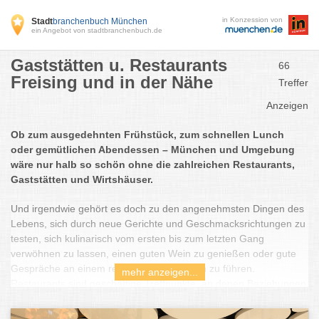
in Konzession von
Stadt
branchenbuch München
ein Angebot von stadtbranchenbuch.de
Gaststätten u. Restaurants
66
Freising und in der Nähe
Treffer
Anzeigen
Ob zum ausgedehnten Frühstück, zum schnellen Lunch
oder gemütlichen Abendessen – München und Umgebung
wäre nur halb so schön ohne die zahlreichen Restaurants,
Gaststätten und Wirtshäuser.
Und irgendwie gehört es doch zu den angenehmsten Dingen des
Lebens, sich durch neue Gerichte und Geschmacksrichtungen zu
testen, sich kulinarisch vom ersten bis zum letzten Gang
verwöhnen zu lassen, einen guten Wein zu genießen oder gute
Gespräche an einem reich gedeckten Tisch zu führen.
mehr anzeigen...
Restaurants sind geschäftige Treffpunkte, an denen Beziehungen
aufgebaut und beendet werden. Sie bringen uns Kultur und
Genuss näher, sind Veranstaltungsorte für die schönsten und