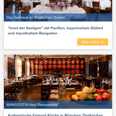
dabei sind deutsche, französische, spanische und italienische.
Aber auch koreanische, afghanische, libanesische japanische. Ihr
könnt euch quasi einmal um die Welt probieren.
Das Seehaus im Englischen Garten
Auf Rooftop-Terassen und in entspannten Außenbereichen könnt
ihr draußen sitzen und laue Sommerabende genießen. In
"Insel der Seeligen" mit Pavillon, bayerischem Stüberl
lauschigen Gasträumen und schickem Ambiente werden Herbst
und traumhaftem Biergarten
und Winter richtig gemütlich. Und gerade an dem Abenden
gesellen sich gern der ein oder andere Drink, Cocktail oder ein
Mehr Infos ➜
kühles Blondes dazu.
Also: Viel Spaß beim Testen und Genießen. Auf das Leben!
Die besten Restaurants in München
findet ihr hier:
MANGOSTIN Asia Restaurants
Authentische Fernost-Küche in München Thalkirchen