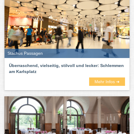
traurigsten Feste und der soziale Kleber der Gesellschaft. Kurz:
sie schmecken nach Leben.
Stachus Passagen
Überraschend, vielseitig, stilvoll und lecker: Schlemmen
am Karlsplatz
Mehr Infos ➜
Hier im Münchner Stadtbranchenbuch findet ihr zahlreiche gute
Restaurants – außergewöhnliche und ausgefallene, vegane und
vegetarische, gehobene und schicke, exotische und gemütliche.
Wie immer inklusive Bewertungen und Erfahrungsberichten.
Und auch die Küchenrichtungen der Lokale und Gaststätten in
München und Umgebung sind vielseitig und bunt. Unter anderem