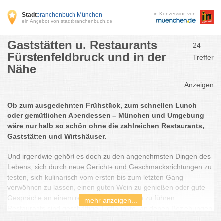
in Konzession von
Stadt
branchenbuch München
ein Angebot von stadtbranchenbuch.de
Gaststätten u. Restaurants
24
Fürstenfeldbruck und in der
Treffer
Nähe
Anzeigen
Ob zum ausgedehnten Frühstück, zum schnellen Lunch
oder gemütlichen Abendessen – München und Umgebung
wäre nur halb so schön ohne die zahlreichen Restaurants,
Gaststätten und Wirtshäuser.
Und irgendwie gehört es doch zu den angenehmsten Dingen des
Lebens, sich durch neue Gerichte und Geschmacksrichtungen zu
testen, sich kulinarisch vom ersten bis zum letzten Gang
verwöhnen zu lassen, einen guten Wein zu genießen oder gute
Gespräche an einem reich gedeckten Tisch zu führen.
mehr anzeigen...
Restaurants sind geschäftige Treffpunkte, an denen Beziehungen
aufgebaut und beendet werden. Sie bringen uns Kultur und