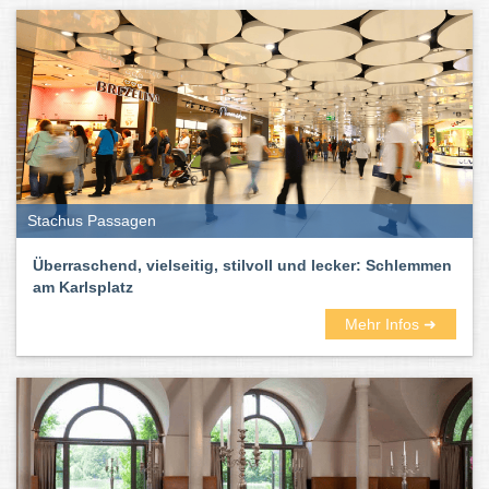
Genuss näher, sind Veranstaltungsorte für die schönsten und
traurigsten Feste und der soziale Kleber der Gesellschaft. Kurz:
sie schmecken nach Leben.
Stachus Passagen
Überraschend, vielseitig, stilvoll und lecker: Schlemmen
am Karlsplatz
Mehr Infos ➜
Hier im Münchner Stadtbranchenbuch findet ihr zahlreiche gute
Restaurants – außergewöhnliche und ausgefallene, vegane und
vegetarische, gehobene und schicke, exotische und gemütliche.
Wie immer inklusive Bewertungen und Erfahrungsberichten.
Und auch die Küchenrichtungen der Lokale und Gaststätten in