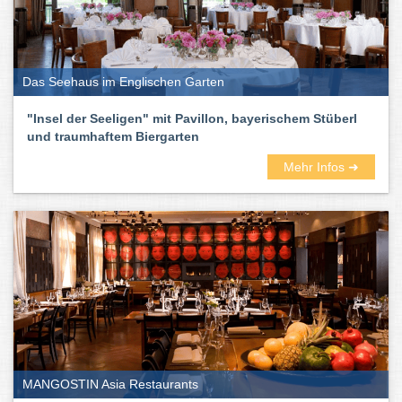
München und Umgebung sind vielseitig und bunt. Unter anderem
dabei sind deutsche, französische, spanische und italienische.
Aber auch koreanische, afghanische, libanesische japanische. Ihr
könnt euch quasi einmal um die Welt probieren.
Das Seehaus im Englischen Garten
Auf Rooftop-Terassen und in entspannten Außenbereichen könnt
ihr draußen sitzen und laue Sommerabende genießen. In
"Insel der Seeligen" mit Pavillon, bayerischem Stüberl
lauschigen Gasträumen und schickem Ambiente werden Herbst
und traumhaftem Biergarten
und Winter richtig gemütlich. Und gerade an dem Abenden
gesellen sich gern der ein oder andere Drink, Cocktail oder ein
Mehr Infos ➜
kühles Blondes dazu.
Also: Viel Spaß beim Testen und Genießen. Auf das Leben!
Die besten Restaurants in München
findet ihr hier:
MANGOSTIN Asia Restaurants