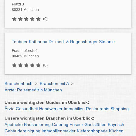
Platzl 3
80331 München
(0)
Teubner Katharina Dr. med. & Regensburger Stefanie
Fraunhoferstr. 6
80469 München
(0)
Branchenbuch
>
Branchen mit A
>
Ärzte: Reisemedizin München
Unsere wichtigsten Guides im Überblick:
Ärzte
Gesundheit
Handwerker
Immobilien
Restaurants
Shopping
Unsere wichtigsten Branchen im Überblick:
Apotheke
Badsanierung
Catering
Friseur
Gaststätten
Bayrisch
Gebäudereinigung
Immobilienmakler
Kieferorthopäde
Küchen