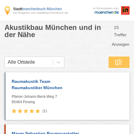
in Konzession von
Stadt
branchenbuch München
ein Angebot von stadtbranchenbuch.de
Akustikbau München und in
23
der Nähe
Treffer
Anzeigen
Alle Ortsteile
Raumakustik Team
Raumakustiker München
Pfarrer-Johann-Beck-Weg 7
85464 Finsing
(1)
Mayer Sebastian Raumausstatter