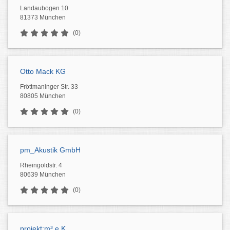
Landaubogen 10
81373 München
(0)
Otto Mack KG
Fröttmaninger Str. 33
80805 München
(0)
pm_Akustik GmbH
Rheingoldstr. 4
80639 München
(0)
projekt:m³ e.K.