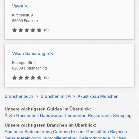
Vavra V.
Kirchenstr. 9
85659 Forstern
(0)
Vilson Sanierung e.K.
Biberger Str. 1
82008 Unterhaching
(0)
Branchenbuch
>
Branchen mit A
>
Akustikbau München
Unsere wichtigsten Guides im Überblick:
Ärzte
Gesundheit
Handwerker
Immobilien
Restaurants
Shopping
Unsere wichtigsten Branchen im Überblick:
Apotheke
Badsanierung
Catering
Friseur
Gaststätten
Bayrisch
Gebäudereinigung
Immobilienmakler
Kieferorthopäde
Küchen