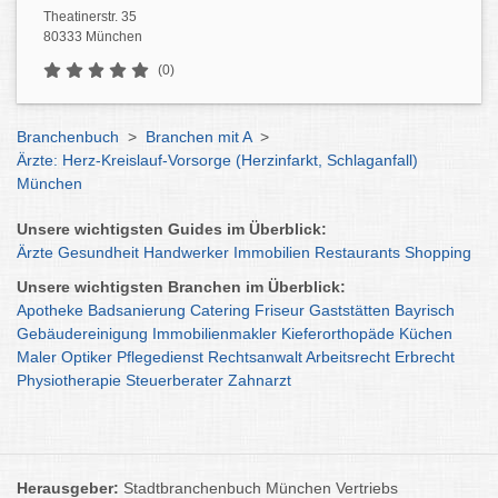
Theatinerstr. 35
80333 München
(0)
Branchenbuch
>
Branchen mit A
>
Ärzte: Herz-Kreislauf-Vorsorge (Herzinfarkt, Schlaganfall)
München
Unsere wichtigsten Guides im Überblick:
Ärzte
Gesundheit
Handwerker
Immobilien
Restaurants
Shopping
Unsere wichtigsten Branchen im Überblick:
Apotheke
Badsanierung
Catering
Friseur
Gaststätten
Bayrisch
Gebäudereinigung
Immobilienmakler
Kieferorthopäde
Küchen
Maler
Optiker
Pflegedienst
Rechtsanwalt
Arbeitsrecht
Erbrecht
Physiotherapie
Steuerberater
Zahnarzt
Herausgeber:
Stadtbranchenbuch München Vertriebs