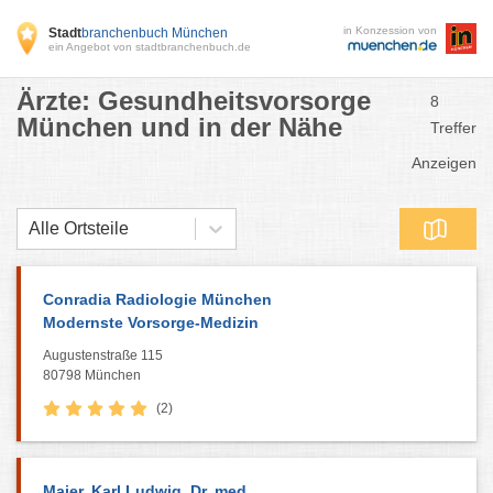
in Konzession von
Stadt
branchenbuch München
ein Angebot von stadtbranchenbuch.de
Ärzte: Gesundheitsvorsorge
8
München und in der Nähe
Treffer
Anzeigen
Alle Ortsteile
Conradia Radiologie München
Modernste Vorsorge-Medizin
Augustenstraße 115
80798 München
(2)
Maier, Karl Ludwig, Dr. med.