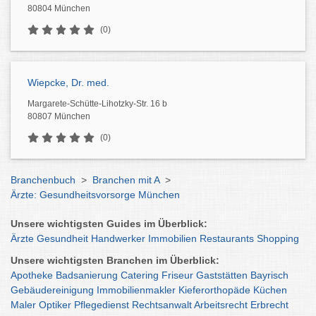
80804 München
(0)
Wiepcke, Dr. med.
Margarete-Schütte-Lihotzky-Str. 16 b
80807 München
(0)
Branchenbuch
>
Branchen mit A
>
Ärzte: Gesundheitsvorsorge München
Unsere wichtigsten Guides im Überblick:
Ärzte
Gesundheit
Handwerker
Immobilien
Restaurants
Shopping
Unsere wichtigsten Branchen im Überblick:
Apotheke
Badsanierung
Catering
Friseur
Gaststätten
Bayrisch
Gebäudereinigung
Immobilienmakler
Kieferorthopäde
Küchen
Maler
Optiker
Pflegedienst
Rechtsanwalt
Arbeitsrecht
Erbrecht