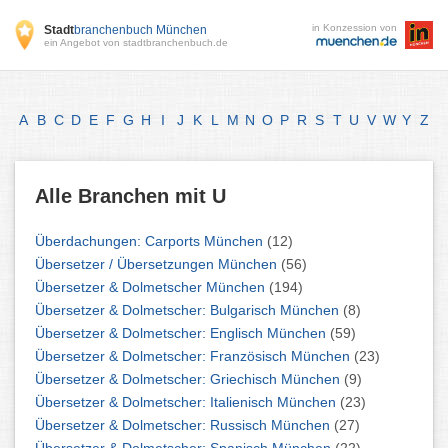
in Konzession von
Stadt
branchenbuch München
ein Angebot von stadtbranchenbuch.de
A
B
C
D
E
F
G
H
I
J
K
L
M
N
O
P
R
S
T
U
V
W
Y
Z
Alle Branchen mit U
Überdachungen: Carports München
(12)
Übersetzer / Übersetzungen München
(56)
Übersetzer & Dolmetscher München
(194)
Übersetzer & Dolmetscher: Bulgarisch München
(8)
Übersetzer & Dolmetscher: Englisch München
(59)
Übersetzer & Dolmetscher: Französisch München
(23)
Übersetzer & Dolmetscher: Griechisch München
(9)
Übersetzer & Dolmetscher: Italienisch München
(23)
Übersetzer & Dolmetscher: Russisch München
(27)