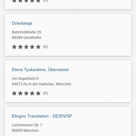
(0)
Dziedataja
Bahnhofstraße 26
86368 Gersthofen
(0)
Elena Tyukavkina, Übersetzer
Am Vogelhölzl 9
84072 Au in der Hallertau, München
(0)
Elingoo Translation - DE/EN/SP
Lerchenauer Str. 7
80809 München