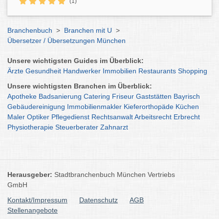
(1)
Branchenbuch
>
Branchen mit U
>
Übersetzer / Übersetzungen München
Unsere wichtigsten Guides im Überblick:
Ärzte
Gesundheit
Handwerker
Immobilien
Restaurants
Shopping
Unsere wichtigsten Branchen im Überblick:
Apotheke
Badsanierung
Catering
Friseur
Gaststätten
Bayrisch
Gebäudereinigung
Immobilienmakler
Kieferorthopäde
Küchen
Maler
Optiker
Pflegedienst
Rechtsanwalt
Arbeitsrecht
Erbrecht
Physiotherapie
Steuerberater
Zahnarzt
Herausgeber:
Stadtbranchenbuch München Vertriebs
GmbH
Kontakt/Impressum
Datenschutz
AGB
Stellenangebote