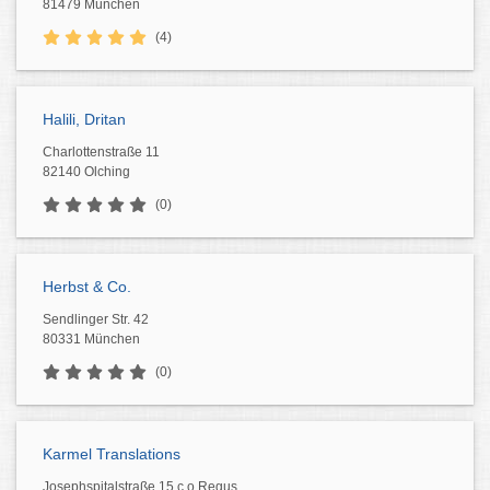
81479 München
(4)
Halili, Dritan
Charlottenstraße 11
82140 Olching
(0)
Herbst & Co.
Sendlinger Str. 42
80331 München
(0)
Karmel Translations
Josephspitalstraße 15 c.o Regus