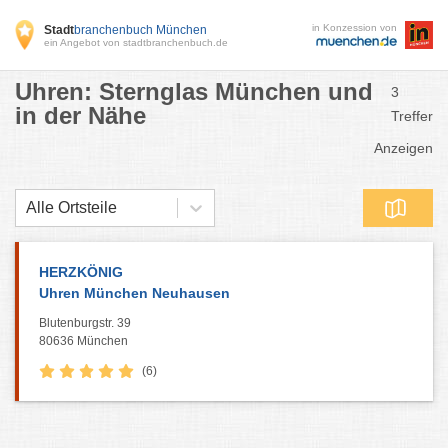
in Konzession von
Stadt
branchenbuch München
ein Angebot von stadtbranchenbuch.de
Uhren: Sternglas München und
3
in der Nähe
Treffer
Anzeigen
Alle Ortsteile
HERZKÖNIG
Uhren München Neuhausen
Blutenburgstr. 39
80636 München
(6)