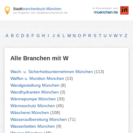
in Konzession von
Stadt
branchenbuch München
ein Angebot von stadtbranchenbuch.de
A
B
C
D
E
F
G
H
I
J
K
L
M
N
O
P
R
S
T
U
V
W
Y
Z
Alle Branchen mit W
Wach- u. Sicherheitsunternehmen München
(113)
Waffen u. Munition München
(13)
Wandgestaltung München
(8)
Wandhydranten München
(3)
Wärmepumpe München
(33)
Wärmeschutz München
(45)
Wäscherei München
(108)
Wasseraufbereitung München
(71)
Wasserbetten München
(9)