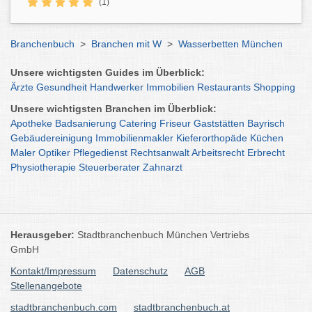
(1)
Branchenbuch
>
Branchen mit W
>
Wasserbetten München
Unsere wichtigsten Guides im Überblick:
Ärzte
Gesundheit
Handwerker
Immobilien
Restaurants
Shopping
Unsere wichtigsten Branchen im Überblick:
Apotheke
Badsanierung
Catering
Friseur
Gaststätten
Bayrisch
Gebäudereinigung
Immobilienmakler
Kieferorthopäde
Küchen
Maler
Optiker
Pflegedienst
Rechtsanwalt
Arbeitsrecht
Erbrecht
Physiotherapie
Steuerberater
Zahnarzt
Herausgeber:
Stadtbranchenbuch München Vertriebs
GmbH
Kontakt/Impressum
Datenschutz
AGB
Stellenangebote
stadtbranchenbuch.com
stadtbranchenbuch.at