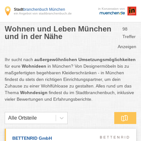
in Konzession von
Stadt
branchenbuch München
ein Angebot von stadtbranchenbuch.de
Wohnen und Leben München
98
und in der Nähe
Treffer
Anzeigen
Ihr sucht nach
außergewöhnlichen Umsetzungsmöglichkeiten
für eure
Wohnideen
in München? Von Designermöbeln bis zu
maßgefertigten begehbaren Kleiderschränken - in München
findest du stets den richtigen Einrichtungspartner, um dein
Zuhause zu einer Wohlfühloase zu gestalten. Alles rund um das
Thema
Wohndesign
findest du im Stadtbranchenbuch, inklusive
vieler Bewertungen und Erfahrungsberichte.
Alle Ortsteile
BETTENRID GmbH