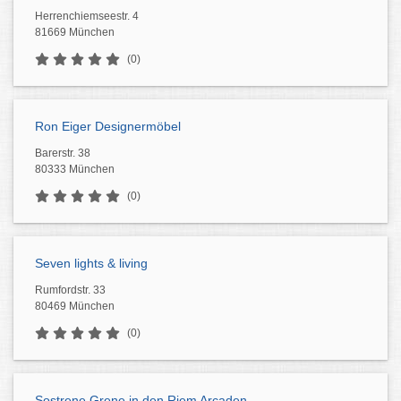
Herrenchiemseestr. 4
81669 München
(0)
Ron Eiger Designermöbel
Barerstr. 38
80333 München
(0)
Seven lights & living
Rumfordstr. 33
80469 München
(0)
Sostrene Grene in den Riem Arcaden