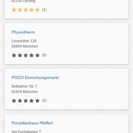
82140 Olching
(1)
Physiotherm
Leopoldstr. 138
80804 München
(0)
POCO Einrichtungsmarkt
Birthälmer Str. 7
81829 München
(0)
Porzellanhaus Pfefferl
Am Fuchsbogen 7