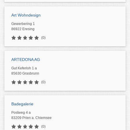
Art Wohndesign
Gewerbering 1
86922 Eresing
(0)
ARTEDONA AG
Gut Keferloh 1 a
85630 Grasbrunn
(0)
Badegalerie
Postweg 4 a
83209 Prien a. Chiemsee
(0)