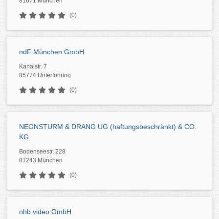
81671 München
(0)
ndF München GmbH
Kanalstr. 7
85774 Unterföhring
(0)
NEONSTURM & DRANG UG (haftungsbeschränkt) & CO.
KG
Bodenseestr. 228
81243 München
(0)
nhb video GmbH