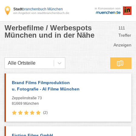
in Konzession von
Stadt
branchenbuch München
ein Angebot von stadtbranchenbuch.de
Werbefilme / Werbespots
111
München und in der Nähe
Treffer
Anzeigen
Alle Ortsteile
Brand Films Filmproduktion
u. Fotografie - AI Filme München
Zeppelinstraße 73
81669 München
(2)
Fiction Films GmbH