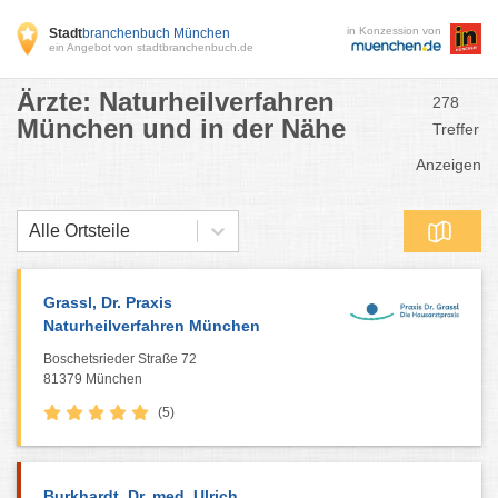
in Konzession von
Stadt
branchenbuch München
ein Angebot von stadtbranchenbuch.de
Ärzte: Naturheilverfahren
278
München und in der Nähe
Treffer
Anzeigen
Alle Ortsteile
Grassl, Dr. Praxis
Naturheilverfahren München
Boschetsrieder Straße 72
81379 München
(5)
Burkhardt, Dr. med. Ulrich