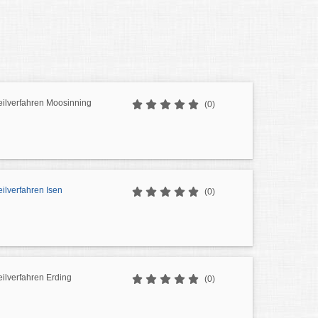
eilverfahren Moosinning
(0)
eilverfahren Isen
(0)
eilverfahren Erding
(0)