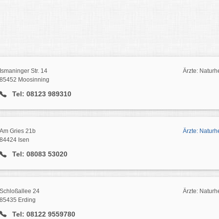
Ismaninger Str. 14
Ärzte: Naturh
85452 Moosinning
Tel: 08123 989310
Am Gries 21b
Ärzte: Naturh
84424 Isen
Tel: 08083 53020
Schloßallee 24
Ärzte: Naturh
85435 Erding
Tel: 08122 9559780