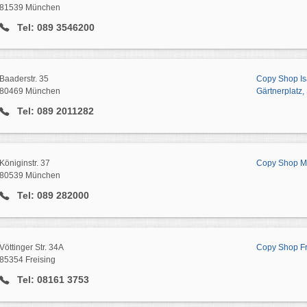
81539 München
Tel: 089 3546200
Baaderstr. 35
Copy Shop Is
80469 München
Gärtnerplatz,
Tel: 089 2011282
Königinstr. 37
Copy Shop Max
80539 München
Tel: 089 282000
Vöttinger Str. 34A
Copy Shop Fr
85354 Freising
Tel: 08161 3753