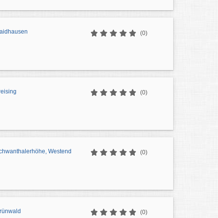
aidhausen
(0)
eising
(0)
chwanthalerhöhe, Westend
(0)
rünwald
(0)