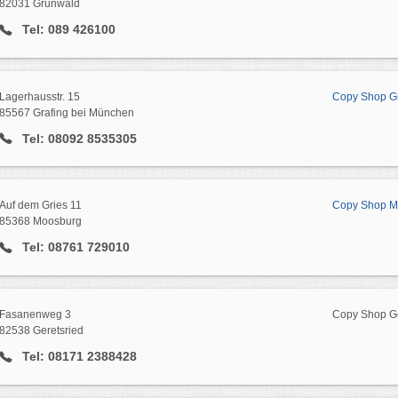
82031 Grünwald
Tel: 089 426100
Lagerhausstr. 15
Copy Shop Gr
85567 Grafing bei München
Tel: 08092 8535305
Auf dem Gries 11
Copy Shop Mo
85368 Moosburg
Tel: 08761 729010
Fasanenweg 3
Copy Shop Ge
82538 Geretsried
Tel: 08171 2388428