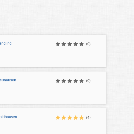
endling
(0)
euhausen
(0)
aidhausen
(4)