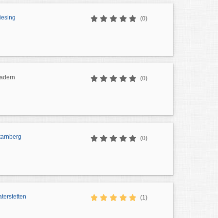
iesing
(0)
adern
(0)
tarnberg
(0)
terstetten
(1)