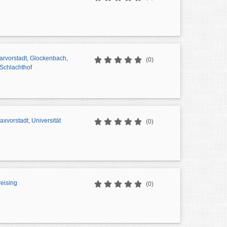
arvorstadt, Glockenbach,
(0)
 Schlachthof
vorstadt, Universität
(0)
eising
(0)