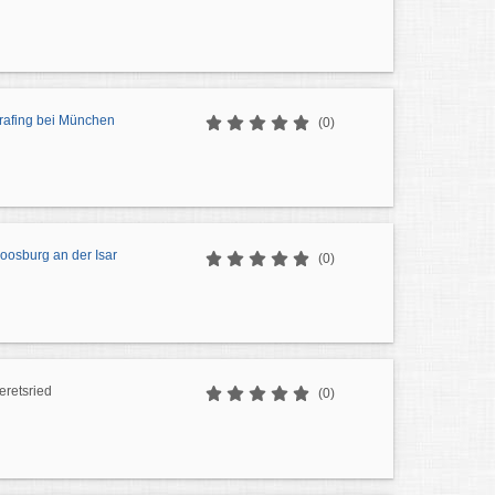
afing bei München
(0)
osburg an der Isar
(0)
retsried
(0)