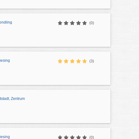
endling
(0)
iesing
(3)
stadt, Zentrum
iesing
(0)