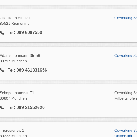
Otto-Hahn-Str. 13 b
Coworking Sp
85521 Riemerling
Tel: 089 6087550
Adams-Lehmann-Str. 56
Coworking Sp
80797 München
Tel: 089 461331656
Schopenhauerstr. 71
Coworking Spa
80807 München
Milbertshofen
Tel: 089 21552620
Theresienstr. 1
Coworking Spa
80333 München
Universität