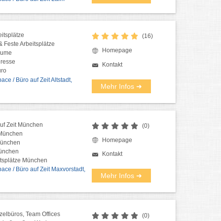
eitsplätze
(16)
 Feste Arbeitsplätze
Homepage
äume
resse
Kontakt
üro
ce / Büro auf Zeit Altstadt,
Mehr Infos ➜
auf Zeit München
(0)
 München
Homepage
München
ünchen
Kontakt
itsplätze München
ce / Büro auf Zeit Maxvorstadt,
Mehr Infos ➜
zelbüros, Team Offices
(0)