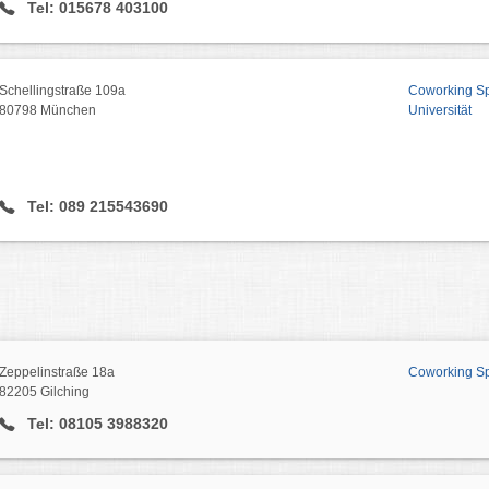
Tel: 015678 403100
Schellingstraße 109a
Coworking Spa
80798 München
Universität
Tel: 089 215543690
Zeppelinstraße 18a
Coworking Spa
82205 Gilching
Tel: 08105 3988320