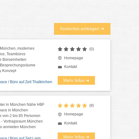
Kostenlos eintragen ➜
 München, modernes
(0)
fice, Teambüros
Homepage
e Büroeinheiten
& Besprechungsräume
Kontakt
y Konzept
Mehr Infos ➜
ce / Büro auf Zeit Thalkirchen
nter in München Nähe HBF
(8)
pace in München
Homepage
 von 2 bis 85 Personen
 - Vortragsraum München
Kontakt
Büro anmieten München
Mehr Infos ➜
ce / Büro auf Zeit Laim