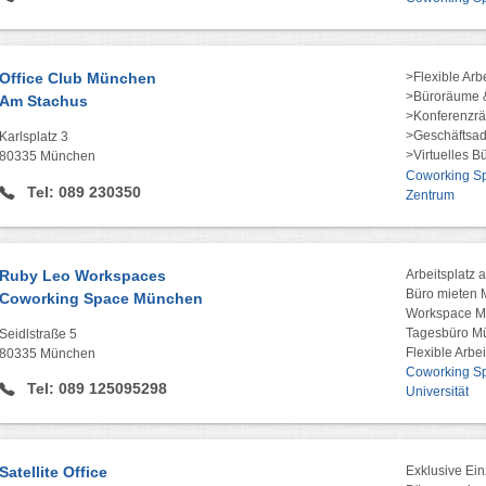
Office Club München
>Flexible Arb
>Büroräume &
Am Stachus
>Konferenzr
>Geschäftsad
Karlsplatz 3
>Virtuelles B
80335 München
Coworking Spa
Tel: 089 230350
Zentrum
Ruby Leo Workspaces
Arbeitsplatz 
Büro mieten
Coworking Space München
Workspace 
Tagesbüro M
Seidlstraße 5
Flexible Arbe
80335 München
Coworking Spa
Tel: 089 125095298
Universität
Satellite Office
Exklusive Ein