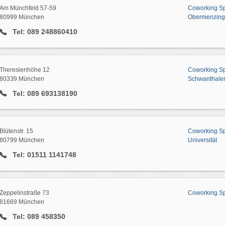
Am Münchfeld 57-59
Coworking Spa
80999 München
Obermenzing
Tel: 089 248860410
Theresienhöhe 12
Coworking Spa
80339 München
Schwanthale
Tel: 089 693138190
Blütenstr. 15
Coworking Spa
80799 München
Universität
Tel: 01511 1141748
Zeppelinstraße 73
Coworking Spa
81669 München
Tel: 089 458350