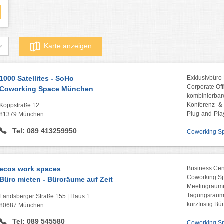
Karte anzeigen
1000 Satellites - SoHo
Exklusivbüro
Corporate Of
Coworking Space München
kombinierbar
Konferenz- 
Koppstraße 12
Plug-and-Pla
81379 München
Tel: 089 413259950
Coworking Spa
ecos work spaces
Business Ce
Coworking S
Büro mieten - Büroräume auf Zeit
Meetingräume
Tagungsraum
Landsberger Straße 155 | Haus 1
kurzfristig 
80687 München
Tel: 089 545580
Coworking Spa