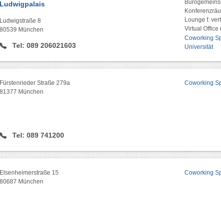
Bürogemeinsc
Ludwigpalais
Konferenzräu
Lounge f. ver
Ludwigstraße 8
Virtual Offic
80539 München
Coworking Spa
Tel: 089 206021603
Universität
Fürstenrieder Straße 279a
Coworking Spa
81377 München
Tel: 089 741200
Elsenheimerstraße 15
Coworking Spa
80687 München