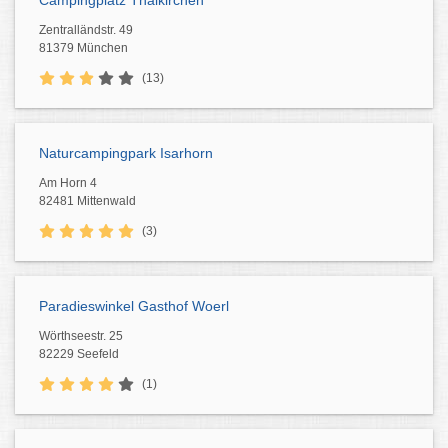
Campingplatz Thalkirchen
Zentralländstr. 49
81379 München
(13)
Naturcampingpark Isarhorn
Am Horn 4
82481 Mittenwald
(3)
Paradieswinkel Gasthof Woerl
Wörthseestr. 25
82229 Seefeld
(1)