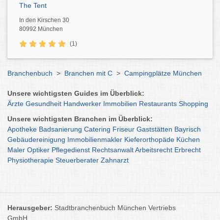
The Tent
In den Kirschen 30
80992 München
(1)
Branchenbuch
>
Branchen mit C
>
Campingplätze München
Unsere wichtigsten Guides im Überblick:
Ärzte
Gesundheit
Handwerker
Immobilien
Restaurants
Shopping
Unsere wichtigsten Branchen im Überblick:
Apotheke
Badsanierung
Catering
Friseur
Gaststätten
Bayrisch
Gebäudereinigung
Immobilienmakler
Kieferorthopäde
Küchen
Maler
Optiker
Pflegedienst
Rechtsanwalt
Arbeitsrecht
Erbrecht
Physiotherapie
Steuerberater
Zahnarzt
Herausgeber:
Stadtbranchenbuch München Vertriebs
GmbH