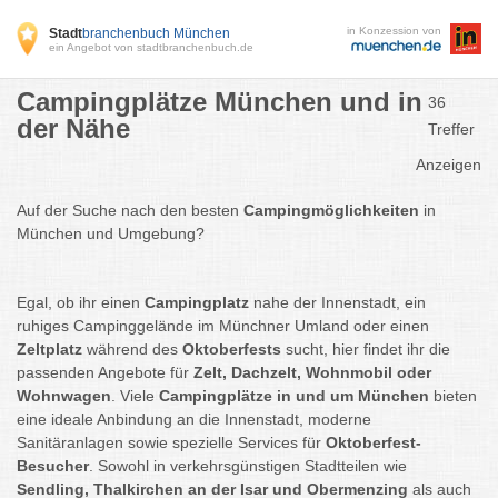
in Konzession von
Stadt
branchenbuch München
ein Angebot von stadtbranchenbuch.de
Campingplätze München und in
36
der Nähe
Treffer
Anzeigen
Auf der Suche nach den besten
Campingmöglichkeiten
in
München und Umgebung?
Egal, ob ihr einen
Campingplatz
nahe der Innenstadt, ein
ruhiges Campinggelände im Münchner Umland oder einen
Zeltplatz
während des
Oktoberfests
sucht, hier findet ihr die
passenden Angebote für
Zelt, Dachzelt, Wohnmobil oder
Wohnwagen
. Viele
Campingplätze in und um München
bieten
eine ideale Anbindung an die Innenstadt, moderne
Sanitäranlagen sowie spezielle Services für
Oktoberfest-
Besucher
. Sowohl in verkehrsgünstigen Stadtteilen wie
Sendling, Thalkirchen an der Isar und Obermenzing
als auch