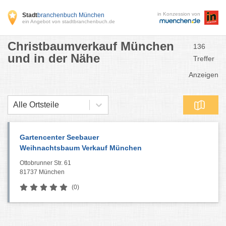
in Konzession von
Stadt
branchenbuch München
ein Angebot von stadtbranchenbuch.de
Christbaumverkauf München
136
und in der Nähe
Treffer
Anzeigen
Alle Ortsteile
Gartencenter Seebauer
Weihnachtsbaum Verkauf München
Ottobrunner Str. 61
81737 München
(0)